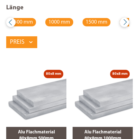
Länge
500 mm
1000 mm
1500 mm
2000 
PREIS
80x8 mm
80x8 mm
Alu Flachmaterial
Alu Flachmaterial
80x8mm 500mm
80x8mm 1000mm