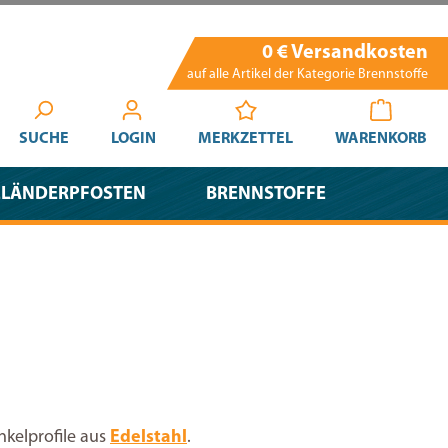
0 € Versandkosten
auf alle Artikel der Kategorie Brennstoffe
SUCHE
LOGIN
MERKZETTEL
WARENKORB
ELÄNDERPFOSTEN
BRENNSTOFFE
nkelprofile aus
Edelstahl
.