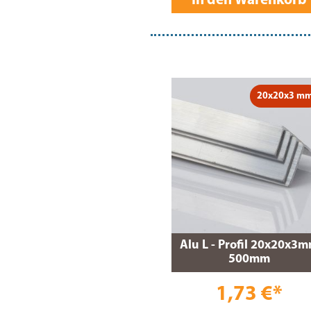
In den Warenkorb
20x20x3 m
Alu L - Profil 20x20x3
500mm
1,73 €*