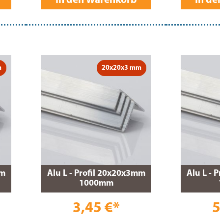
In den Warenkorb
In d
m
20x20x3 mm
mm
Alu L - Profil 20x20x3mm
Alu L - 
1000mm
3,45 €*
5