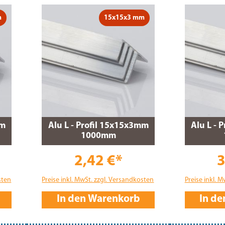
m
15x15x3 mm
mm
Alu L - Profil 15x15x3mm
Alu L - 
1000mm
2,42 €*
3
sten
Preise inkl. MwSt. zzgl. Versandkosten
Preise inkl. 
In den Warenkorb
In d