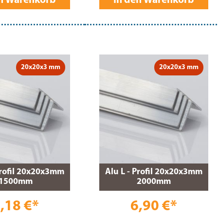
en Warenkorb
In den Warenkorb
20x20x3 mm
20x20x3 mm
Profil 20x20x3mm
Alu L - Profil 20x20x3mm
1500mm
2000mm
,18 €*
6,90 €*