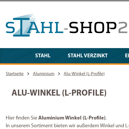
m Hauptinhalt springen
Zur Suche springen
Zur Hauptnavigation springen
STAHL
STAHL VERZINKT
E
Startseite
Aluminium
Alu-Winkel (L-Profile)
ALU-WINKEL (L-PROFILE)
Hier finden Sie
Aluminium Winkel (L-Profile)
.
In unserem Sortiment bieten wir außerdem Winkel und L-