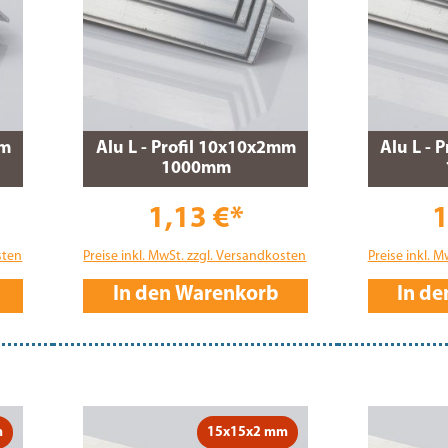
mm
Alu L - Profil 10x10x2mm
Alu L - 
1000mm
1,13 €*
1
sten
Preise inkl. MwSt. zzgl. Versandkosten
Preise inkl. 
In den Warenkorb
In d
m
15x15x2 mm