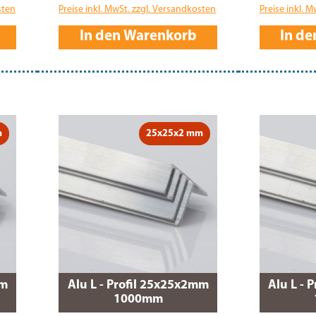
sten
Preise inkl. MwSt. zzgl. Versandkosten
Preise inkl. 
In den Warenkorb
In d
m
25x25x2 mm
mm
Alu L - Profil 25x25x2mm
Alu L - 
1000mm