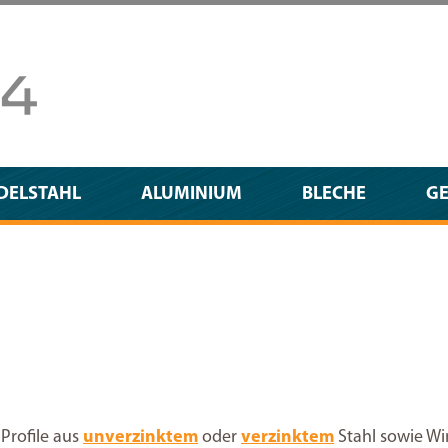
DELSTAHL
ALUMINIUM
BLECHE
G
Profile aus
unverzinktem
oder
verzinktem
Stahl sowie Wi