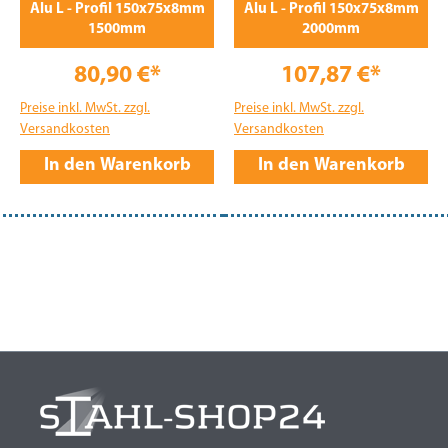
Alu L - Profil 150x75x8mm
Alu L - Profil 150x75x8mm
1500mm
2000mm
80,90 €*
107,87 €*
Preise inkl. MwSt. zzgl.
Preise inkl. MwSt. zzgl.
Versandkosten
Versandkosten
In den Warenkorb
In den Warenkorb