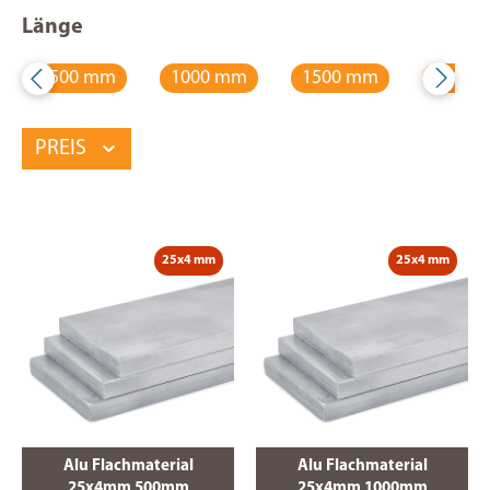
Länge
500 mm
1000 mm
1500 mm
2000 
PREIS
25x4 mm
25x4 mm
Alu Flachmaterial
Alu Flachmaterial
25x4mm 500mm
25x4mm 1000mm