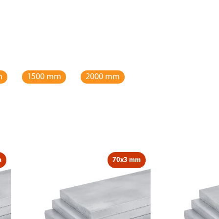
m
1500 mm
2000 mm
m
70x3 mm