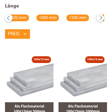
Länge
500 mm
1000 mm
1500 mm
2000 
PREIS
100x15 mm
100x15 mm
Alu Flachmaterial
Alu Flachmaterial
100x15mm 500mm
100x15mm 1000mm