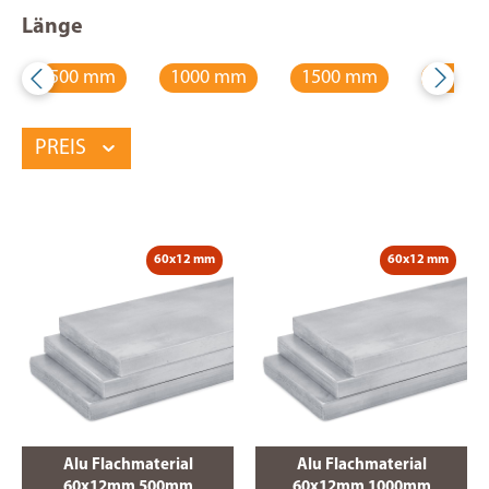
Länge
500 mm
1000 mm
1500 mm
2000 
PREIS
60x12 mm
60x12 mm
Alu Flachmaterial
Alu Flachmaterial
60x12mm 500mm
60x12mm 1000mm