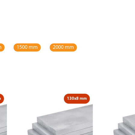
m
1500 mm
2000 mm
m
130x8 mm