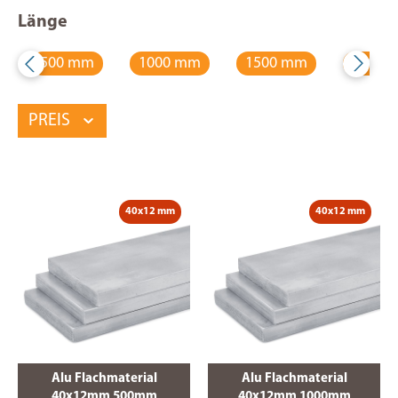
Länge
500 mm
1000 mm
1500 mm
2000 
PREIS
40x12 mm
40x12 mm
Alu Flachmaterial
Alu Flachmaterial
40x12mm 500mm
40x12mm 1000mm