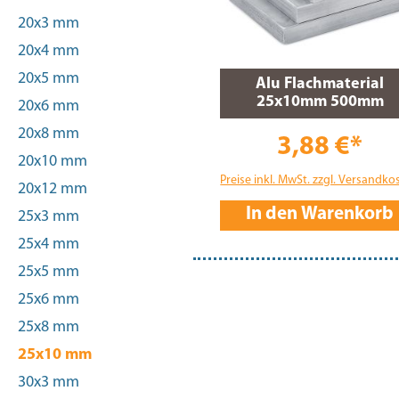
20x3 mm
20x4 mm
20x5 mm
Alu Flachmaterial
25x10mm 500mm
20x6 mm
20x8 mm
3,88 €*
20x10 mm
Preise inkl. MwSt. zzgl. Versandko
20x12 mm
In den Warenkorb
25x3 mm
25x4 mm
25x5 mm
25x6 mm
25x8 mm
25x10 mm
30x3 mm