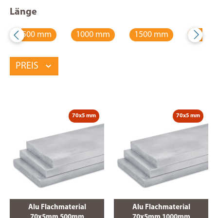
Länge
500 mm
1000 mm
1500 mm
2000 
PREIS
70x5 mm
70x5 mm
Alu Flachmaterial
Alu Flachmaterial
70x5mm 500mm
70x5mm 1000mm