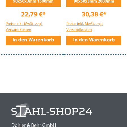
90x50x3mm 1500mm
90x50x3mm 2000mm
22,79 €*
30,38 €*
Preise inkl. MwSt. zzgl.
Preise inkl. MwSt. zzgl.
Versandkosten
Versandkosten
In den Warenkorb
In den Warenkorb
Döhler & Behr GmbH