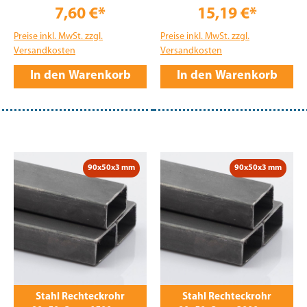
7,60 €*
15,19 €*
Preise inkl. MwSt. zzgl.
Preise inkl. MwSt. zzgl.
Versandkosten
Versandkosten
In den Warenkorb
In den Warenkorb
90x50x3 mm
90x50x3 mm
Stahl Rechteckrohr
Stahl Rechteckrohr