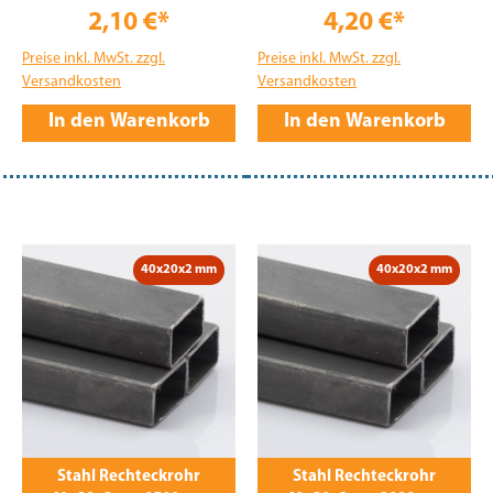
2,10 €*
4,20 €*
Preise inkl. MwSt. zzgl.
Preise inkl. MwSt. zzgl.
Versandkosten
Versandkosten
In den Warenkorb
In den Warenkorb
40x20x2 mm
40x20x2 mm
Stahl Rechteckrohr
Stahl Rechteckrohr