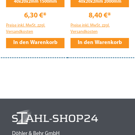
40x20x2mm 1500mm
40x20x2mm 2000mm
6,30 €*
8,40 €*
Preise inkl. MwSt. zzgl.
Preise inkl. MwSt. zzgl.
Versandkosten
Versandkosten
In den Warenkorb
In den Warenkorb
Döhler & Behr GmbH