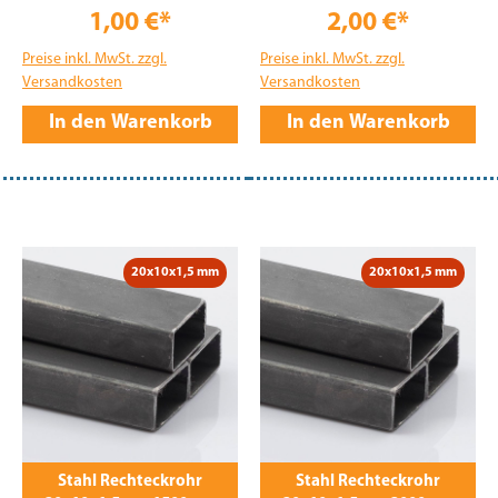
1,00 €*
2,00 €*
Preise inkl. MwSt. zzgl.
Preise inkl. MwSt. zzgl.
Versandkosten
Versandkosten
In den Warenkorb
In den Warenkorb
20x10x1,5 mm
20x10x1,5 mm
Stahl Rechteckrohr
Stahl Rechteckrohr