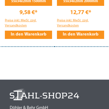
55x34x2mm 1500mm
55x34x2mm 2000mm
9,58 €*
12,77 €*
Preise inkl. MwSt. zzgl.
Preise inkl. MwSt. zzgl.
Versandkosten
Versandkosten
In den Warenkorb
In den Warenkorb
Döhler & Behr GmbH