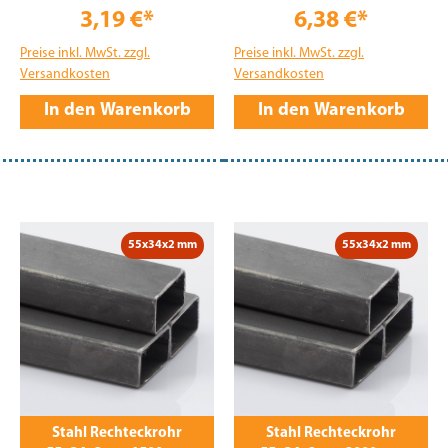
3,19 €*
6,38 €*
Preise inkl. MwSt. zzgl.
Preise inkl. MwSt. zzgl.
Versandkosten
Versandkosten
In den Warenkorb
In den Warenkorb
55x34x2 mm
55x34x2 mm
Stahl Rechteckrohr
Stahl Rechteckrohr