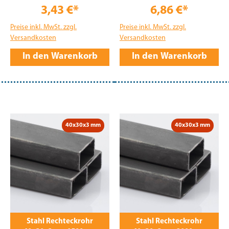
3,43 €*
6,86 €*
Preise inkl. MwSt. zzgl.
Preise inkl. MwSt. zzgl.
Versandkosten
Versandkosten
In den Warenkorb
In den Warenkorb
40x30x3 mm
40x30x3 mm
Stahl Rechteckrohr
Stahl Rechteckrohr