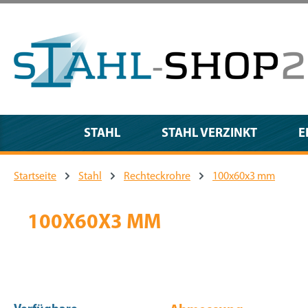
m Hauptinhalt springen
Zur Suche springen
Zur Hauptnavigation springen
STAHL
STAHL VERZINKT
E
Startseite
Stahl
Rechteckrohre
100x60x3 mm
100X60X3 MM