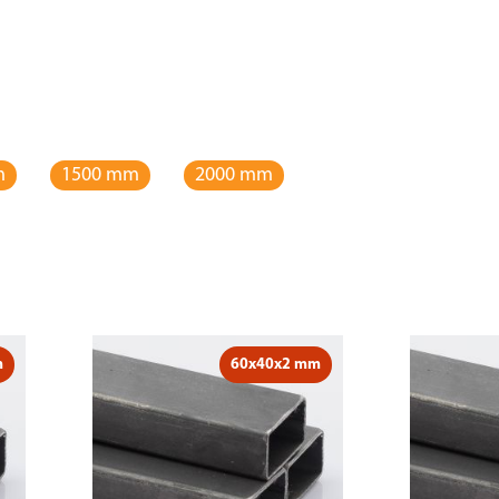
m
1500 mm
2000 mm
m
60x40x2 mm