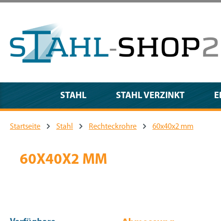
m Hauptinhalt springen
Zur Suche springen
Zur Hauptnavigation springen
STAHL
STAHL VERZINKT
E
Startseite
Stahl
Rechteckrohre
60x40x2 mm
60X40X2 MM