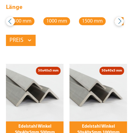
Länge
500 mm
1000 mm
1500 mm
2000 
PREIS
50x40x5 mm
50x40x5 mm
Edelstahl Winkel
Edelstahl Winkel
50x40x5mm 500mm
50x40x5mm 1000mm