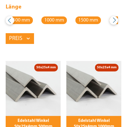
Länge
500 mm
1000 mm
1500 mm
2000 
PREIS
50x25x4 mm
50x25x4 mm
Edelstahl Winkel
Edelstahl Winkel
50x25x4mm 500mm
50x25x4mm 1000mm