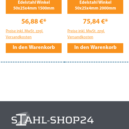
Edelstahl Winkel
Edelstahl Winkel
50x25x4mm 1500mm
50x25x4mm 2000mm
56,88 €*
75,84 €*
Preise inkl. MwSt. zzgl.
Preise inkl. MwSt. zzgl.
Versandkosten
Versandkosten
In den Warenkorb
In den Warenkorb