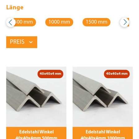
Länge
500 mm
1000 mm
1500 mm
2000 
PREIS
40x40x4 mm
40x40x4 mm
Edelstahl Winkel
Edelstahl Winkel
40x40x4mm 500mm
40x40x4mm 1000mm