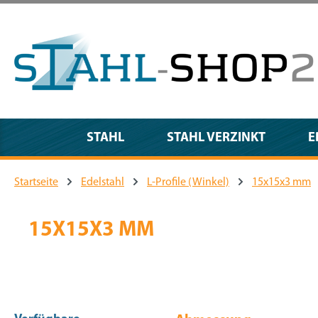
m Hauptinhalt springen
Zur Suche springen
Zur Hauptnavigation springen
STAHL
STAHL VERZINKT
E
Startseite
Edelstahl
L-Profile (Winkel)
15x15x3 mm
15X15X3 MM