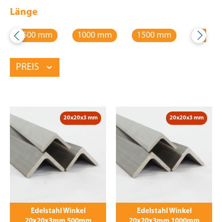
Länge
500 mm
1000 mm
1500 mm
2000 
PREIS
20x20x3 mm
20x20x3 mm
Edelstahl Winkel
Edelstahl Winkel
20x20x3mm 500mm
20x20x3mm 1000mm