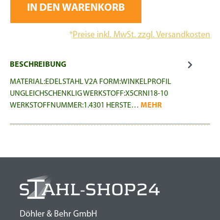
IN DEN WARENKORB
*
Preise inkl. MwSt. zzgl. Versandkosten
BESCHREIBUNG
MATERIAL:EDELSTAHL V2A FORM:WINKELPROFIL
UNGLEICHSCHENKLIG WERKSTOFF:X5CRNI18-10
WERKSTOFFNUMMER:1.4301 HERSTE…
MEHR
Döhler & Behr GmbH