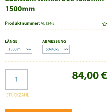
1500mm
Produktnummer:
VL134-2
AUSWÄHLEN
AUSWÄHLEN
LÄNGE
ABMESSUNG
Re
84,00 €
STÜCKZAHL