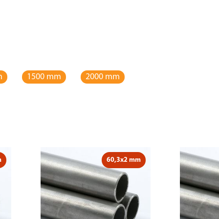
m
1500 mm
2000 mm
m
60,3x2 mm