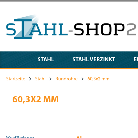
m Hauptinhalt springen
Zur Suche springen
Zur Hauptnavigation springen
STAHL
STAHL VERZINKT
E
Startseite
Stahl
Rundrohre
60,3x2 mm
60,3X2 MM