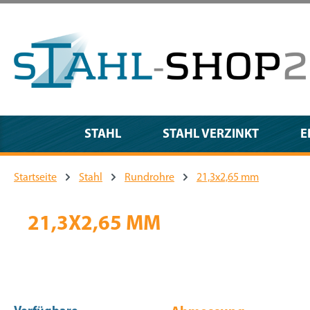
m Hauptinhalt springen
Zur Suche springen
Zur Hauptnavigation springen
STAHL
STAHL VERZINKT
E
Startseite
Stahl
Rundrohre
21,3x2,65 mm
21,3X2,65 MM