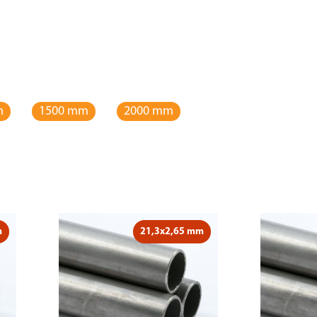
m
1500 mm
2000 mm
m
21,3x2,65 mm