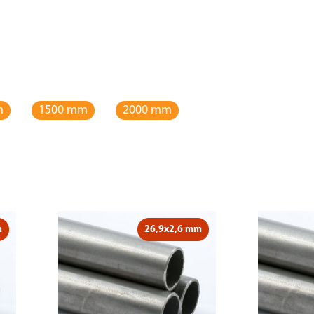
m
1500 mm
2000 mm
m
26,9x2,6 mm