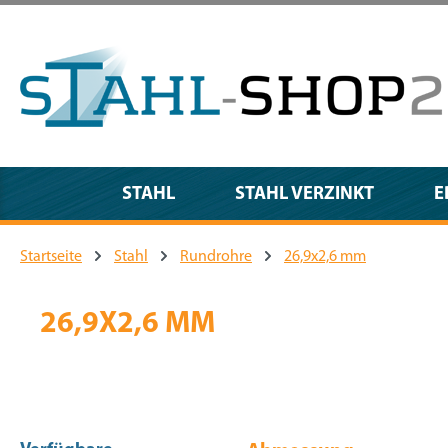
m Hauptinhalt springen
Zur Suche springen
Zur Hauptnavigation springen
STAHL
STAHL VERZINKT
E
Startseite
Stahl
Rundrohre
26,9x2,6 mm
26,9X2,6 MM