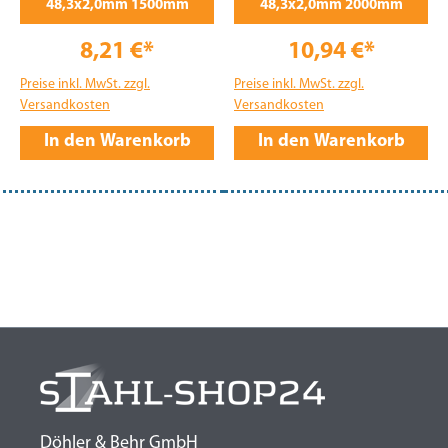
48,3x2,0mm 1500mm
48,3x2,0mm 2000mm
8,21 €*
10,94 €*
Preise inkl. MwSt. zzgl.
Preise inkl. MwSt. zzgl.
Versandkosten
Versandkosten
In den Warenkorb
In den Warenkorb
Döhler & Behr GmbH