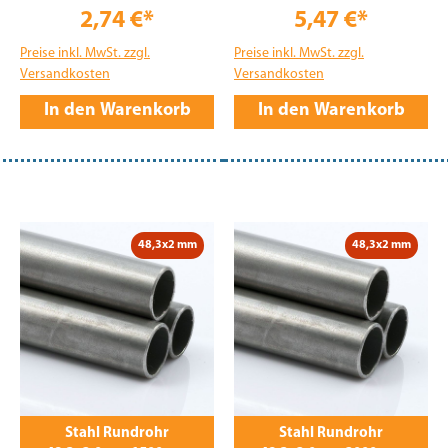
2,74 €*
5,47 €*
Preise inkl. MwSt. zzgl.
Preise inkl. MwSt. zzgl.
Versandkosten
Versandkosten
In den Warenkorb
In den Warenkorb
48,3x2 mm
48,3x2 mm
Stahl Rundrohr
Stahl Rundrohr