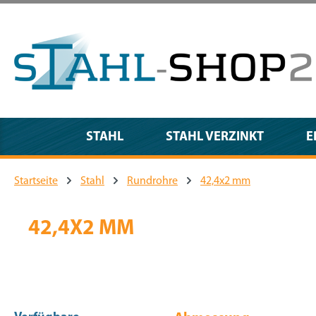
m Hauptinhalt springen
Zur Suche springen
Zur Hauptnavigation springen
STAHL
STAHL VERZINKT
E
Startseite
Stahl
Rundrohre
42,4x2 mm
42,4X2 MM