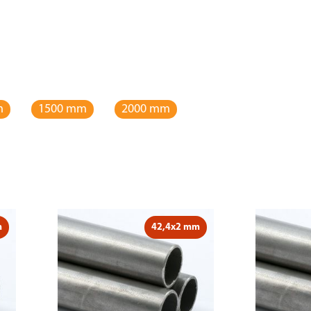
m
1500 mm
2000 mm
m
42,4x2 mm