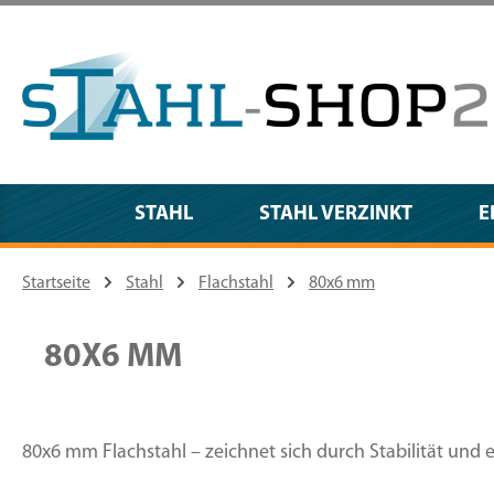
m Hauptinhalt springen
Zur Suche springen
Zur Hauptnavigation springen
STAHL
STAHL VERZINKT
E
Startseite
Stahl
Flachstahl
80x6 mm
80X6 MM
80x6 mm Flachstahl – zeichnet sich durch Stabilität und 