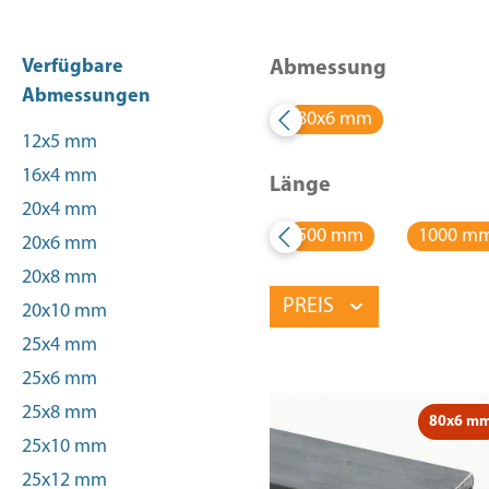
Verfügbare
Abmessung
Abmessungen
80x6 mm
12x5 mm
16x4 mm
Länge
20x4 mm
500 mm
1000 m
20x6 mm
20x8 mm
PREIS
20x10 mm
25x4 mm
25x6 mm
25x8 mm
80x6 m
25x10 mm
25x12 mm