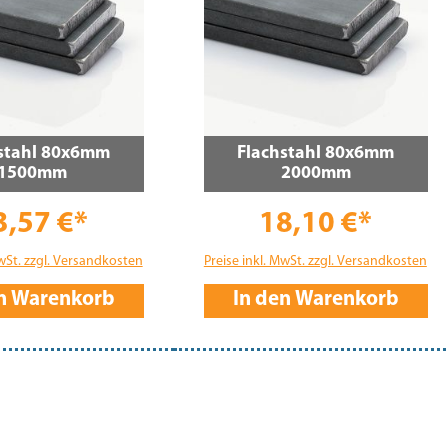
stahl 80x6mm
Flachstahl 80x6mm
1500mm
2000mm
3,57 €*
18,10 €*
MwSt. zzgl. Versandkosten
Preise inkl. MwSt. zzgl. Versandkosten
en Warenkorb
In den Warenkorb