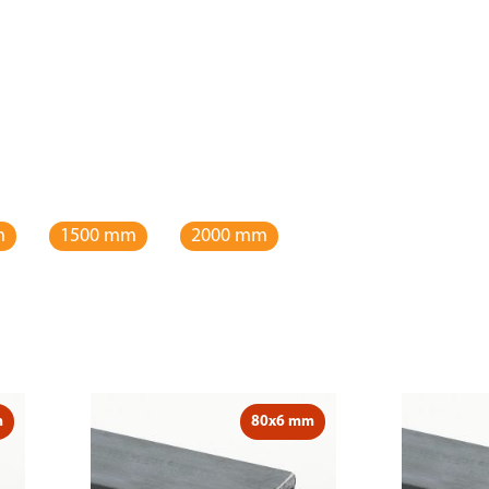
m
1500 mm
2000 mm
m
80x6 mm