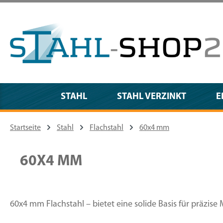
m Hauptinhalt springen
Zur Suche springen
Zur Hauptnavigation springen
STAHL
STAHL VERZINKT
E
Startseite
Stahl
Flachstahl
60x4 mm
60X4 MM
60x4 mm Flachstahl – bietet eine solide Basis für präzise