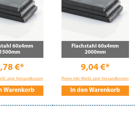
stahl 60x4mm
Flachstahl 60x4mm
1500mm
2000mm
,78 €*
9,04 €*
MwSt. zzgl. Versandkosten
Preise inkl. MwSt. zzgl. Versandkosten
en Warenkorb
In den Warenkorb