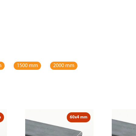
m
1500 mm
2000 mm
m
60x4 mm