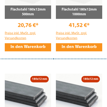
Flachstahl 180x12mm
Flachstahl 180x12mm
500mm
1000mm
20,76 €*
41,52 €*
Preise inkl. MwSt. zzgl.
Preise inkl. MwSt. zzgl.
Versandkosten
Versandkosten
In den Warenkorb
In den Warenkorb
180x12 mm
180x12 mm