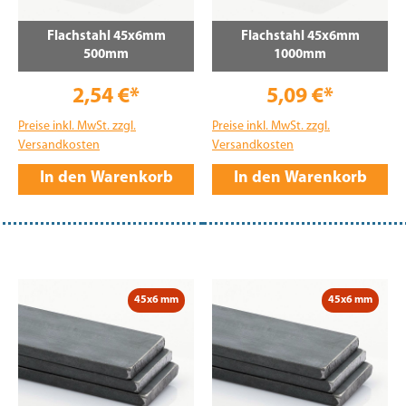
Flachstahl 45x6mm
Flachstahl 45x6mm
500mm
1000mm
2,54 €*
5,09 €*
Preise inkl. MwSt. zzgl.
Preise inkl. MwSt. zzgl.
Versandkosten
Versandkosten
In den Warenkorb
In den Warenkorb
45x6 mm
45x6 mm