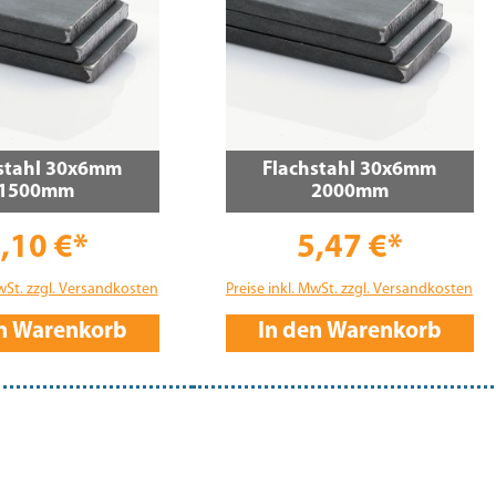
stahl 30x6mm
Flachstahl 30x6mm
1500mm
2000mm
,10 €*
5,47 €*
MwSt. zzgl. Versandkosten
Preise inkl. MwSt. zzgl. Versandkosten
en Warenkorb
In den Warenkorb