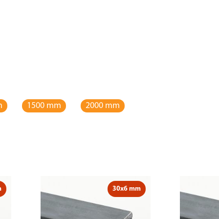
m
1500 mm
2000 mm
m
30x6 mm