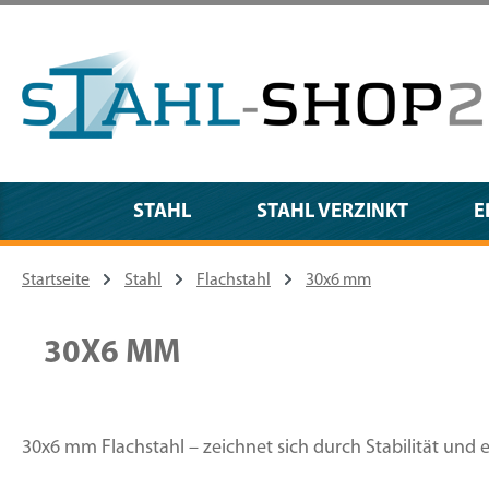
m Hauptinhalt springen
Zur Suche springen
Zur Hauptnavigation springen
STAHL
STAHL VERZINKT
E
Startseite
Stahl
Flachstahl
30x6 mm
30X6 MM
30x6 mm Flachstahl – zeichnet sich durch Stabilität und 