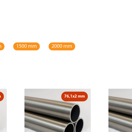
m
1500 mm
2000 mm
m
76,1x2 mm