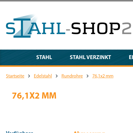
m Hauptinhalt springen
Zur Suche springen
Zur Hauptnavigation springen
STAHL
STAHL VERZINKT
E
Startseite
Edelstahl
Rundrohre
76,1x2 mm
76,1X2 MM