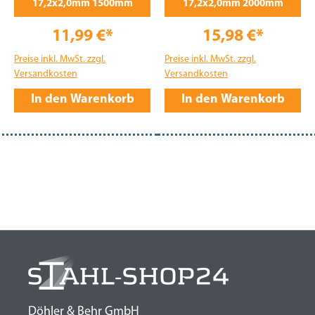
17,2x2,0mm 1500mm
17,2x2,0mm 2000mm
11,99 €*
15,98 €*
Preise inkl. MwSt. zzgl.
Preise inkl. MwSt. zzgl.
Versandkosten
Versandkosten
In den Warenkorb
In den Warenkorb
Döhler & Behr GmbH