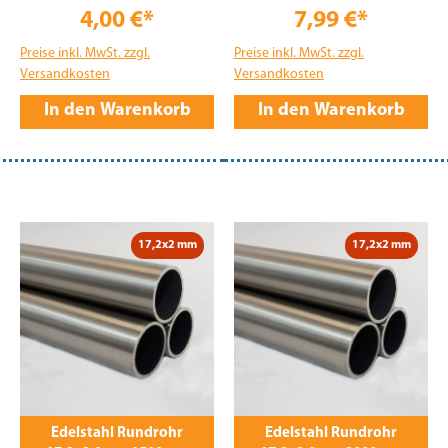
4,00 €*
7,99 €*
Preise inkl. MwSt. zzgl.
Preise inkl. MwSt. zzgl.
Versandkosten
Versandkosten
In den Warenkorb
In den Warenkorb
17,2x2 mm
17,2x2 mm
Edelstahl Rundrohr
Edelstahl Rundrohr