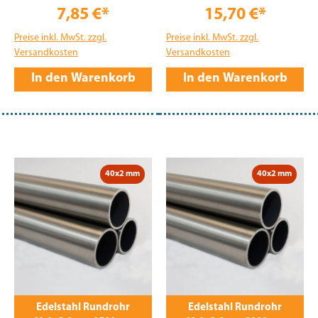
7,85 €*
15,70 €*
Preise inkl. MwSt. zzgl.
Preise inkl. MwSt. zzgl.
Versandkosten
Versandkosten
In den Warenkorb
In den Warenkorb
40x2 mm
40x2 mm
Edelstahl Rundrohr
Edelstahl Rundrohr