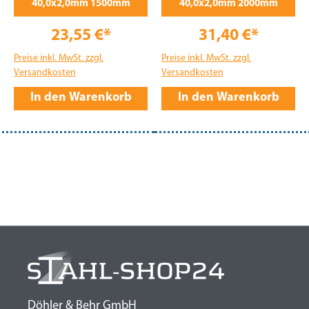
40,0x2,0mm 1500mm
40,0x2,0mm 2000mm
23,55 €*
31,40 €*
Preise inkl. MwSt. zzgl.
Preise inkl. MwSt. zzgl.
Versandkosten
Versandkosten
In den Warenkorb
In den Warenkorb
Döhler & Behr GmbH