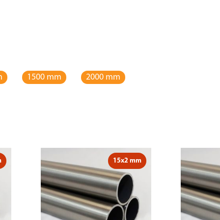
m
1500 mm
2000 mm
m
15x2 mm