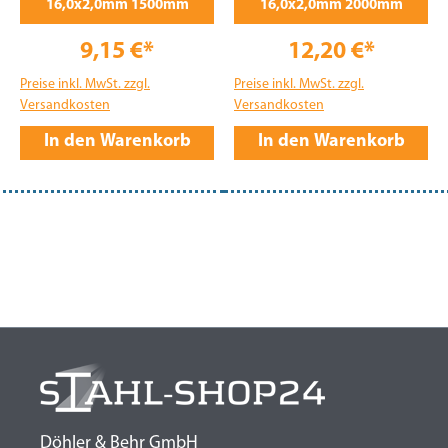
16,0x2,0mm 1500mm
16,0x2,0mm 2000mm
9,15 €*
12,20 €*
Preise inkl. MwSt. zzgl.
Preise inkl. MwSt. zzgl.
Versandkosten
Versandkosten
In den Warenkorb
In den Warenkorb
Döhler & Behr GmbH