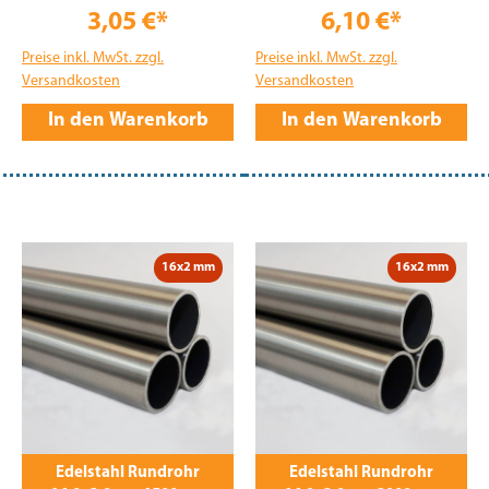
3,05 €*
6,10 €*
Preise inkl. MwSt. zzgl.
Preise inkl. MwSt. zzgl.
Versandkosten
Versandkosten
In den Warenkorb
In den Warenkorb
16x2 mm
16x2 mm
Edelstahl Rundrohr
Edelstahl Rundrohr