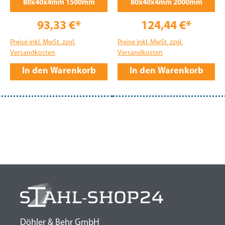
80x40x4mm 1500mm
80x40x4mm 2000mm
93,33 €*
124,44 €*
Preise inkl. MwSt. zzgl.
Preise inkl. MwSt. zzgl.
Versandkosten
Versandkosten
In den Warenkorb
In den Warenkorb
Döhler & Behr GmbH