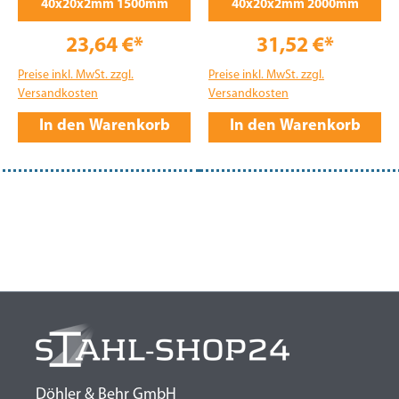
40x20x2mm 1500mm
40x20x2mm 2000mm
23,64 €*
31,52 €*
Preise inkl. MwSt. zzgl.
Preise inkl. MwSt. zzgl.
Versandkosten
Versandkosten
In den Warenkorb
In den Warenkorb
Döhler & Behr GmbH