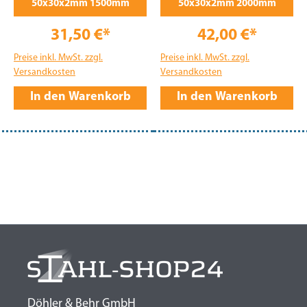
50x30x2mm 1500mm
50x30x2mm 2000mm
31,50 €*
42,00 €*
Preise inkl. MwSt. zzgl.
Preise inkl. MwSt. zzgl.
Versandkosten
Versandkosten
In den Warenkorb
In den Warenkorb
Döhler & Behr GmbH