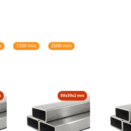
m
1500 mm
2000 mm
m
80x30x2 mm