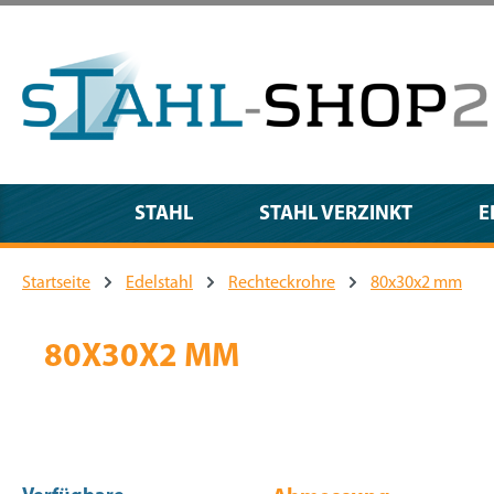
m Hauptinhalt springen
Zur Suche springen
Zur Hauptnavigation springen
STAHL
STAHL VERZINKT
E
Startseite
Edelstahl
Rechteckrohre
80x30x2 mm
80X30X2 MM