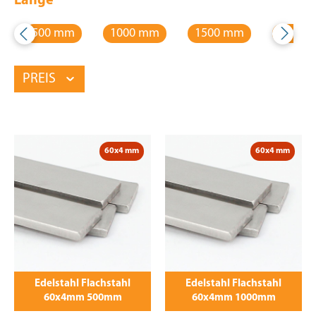
Länge
500 mm
1000 mm
1500 mm
2000 
PREIS
60x4 mm
60x4 mm
Edelstahl Flachstahl
Edelstahl Flachstahl
60x4mm 500mm
60x4mm 1000mm