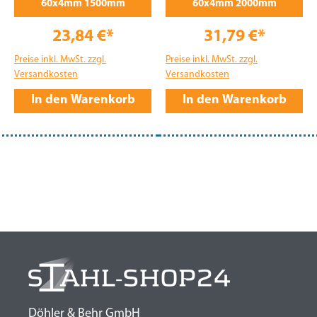
60x4mm 1500mm
60x4mm 2000mm
23,84 €*
31,79 €*
Preise inkl. MwSt. zzgl.
Preise inkl. MwSt. zzgl.
Versandkosten
Versandkosten
In den Warenkorb
In den Warenkorb
Döhler & Behr GmbH