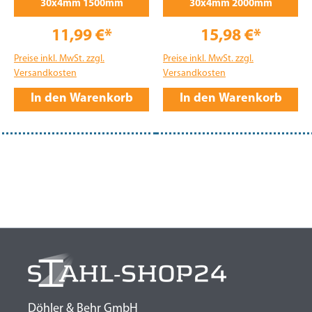
30x4mm 1500mm
30x4mm 2000mm
11,99 €*
15,98 €*
Preise inkl. MwSt. zzgl.
Preise inkl. MwSt. zzgl.
Versandkosten
Versandkosten
In den Warenkorb
In den Warenkorb
Döhler & Behr GmbH