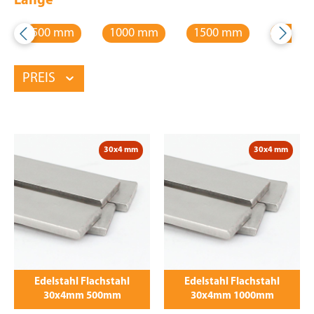
Länge
500 mm
1000 mm
1500 mm
2000 
PREIS
30x4 mm
30x4 mm
Edelstahl Flachstahl
Edelstahl Flachstahl
30x4mm 500mm
30x4mm 1000mm