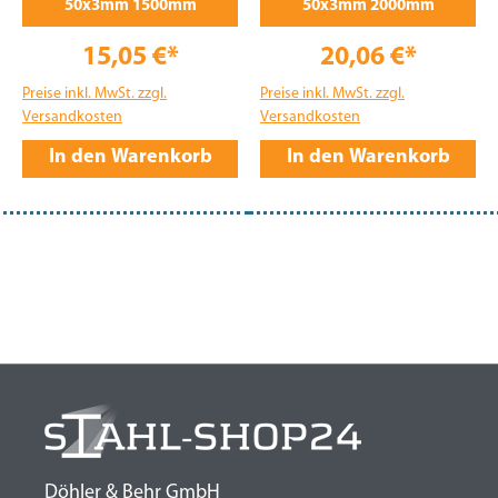
50x3mm 1500mm
50x3mm 2000mm
15,05 €*
20,06 €*
Preise inkl. MwSt. zzgl.
Preise inkl. MwSt. zzgl.
Versandkosten
Versandkosten
In den Warenkorb
In den Warenkorb
Döhler & Behr GmbH