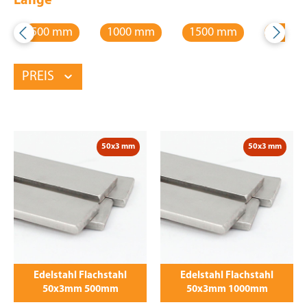
Länge
500 mm
1000 mm
1500 mm
2000 
PREIS
50x3 mm
50x3 mm
Edelstahl Flachstahl
Edelstahl Flachstahl
50x3mm 500mm
50x3mm 1000mm