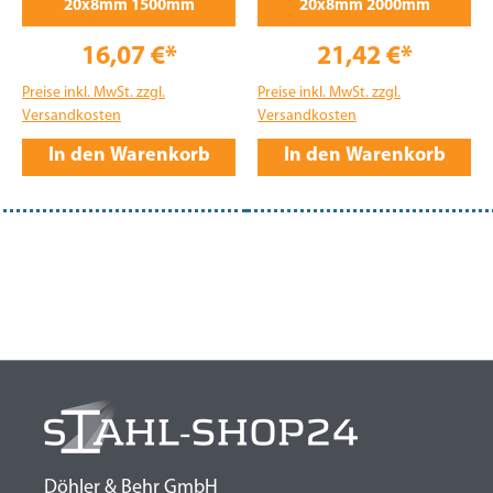
20x8mm 1500mm
20x8mm 2000mm
16,07 €*
21,42 €*
Preise inkl. MwSt. zzgl.
Preise inkl. MwSt. zzgl.
Versandkosten
Versandkosten
In den Warenkorb
In den Warenkorb
Döhler & Behr GmbH