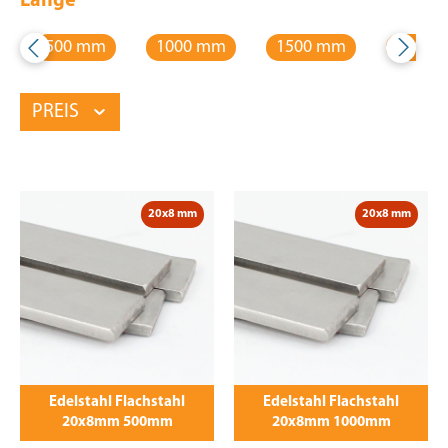
Länge
500 mm
1000 mm
1500 mm
2000 
PREIS
20x8 mm
20x8 mm
Edelstahl Flachstahl
Edelstahl Flachstahl
20x8mm 500mm
20x8mm 1000mm