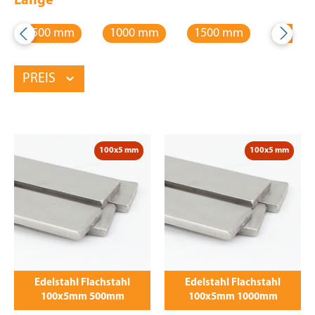
Länge
500 mm
1000 mm
1500 mm
2000 
PREIS
100x5 mm
100x5 mm
Edelstahl Flachstahl
Edelstahl Flachstahl
100x5mm 500mm
100x5mm 1000mm