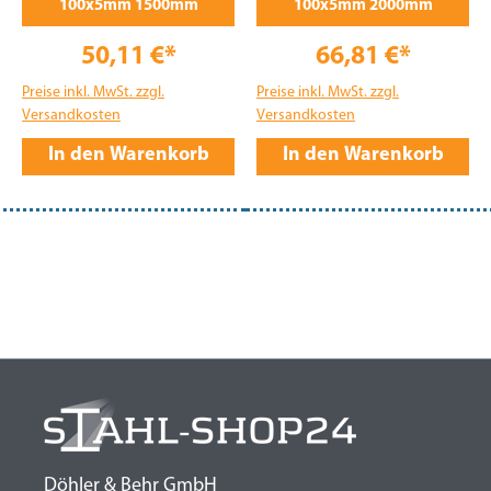
100x5mm 1500mm
100x5mm 2000mm
50,11 €*
66,81 €*
Preise inkl. MwSt. zzgl.
Preise inkl. MwSt. zzgl.
Versandkosten
Versandkosten
In den Warenkorb
In den Warenkorb
Döhler & Behr GmbH