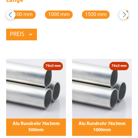
Länge
500 mm
1000 mm
1500 mm
2000 
PREIS
76x3 mm
76x3 mm
Alu Rundrohr 76x3mm
Alu Rundrohr 76x3mm
500mm
1000mm