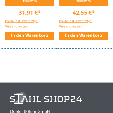
1500mm
2000mm
31,91 €*
42,55 €*
Preise inkl. MwSt. zzgl.
Preise inkl. MwSt. zzgl.
Versandkosten
Versandkosten
In den Warenkorb
In den Warenkorb
Döhler & Behr GmbH