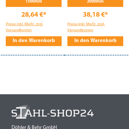
1500mm
2000mm
28,64 €*
38,18 €*
Preise inkl. MwSt. zzgl.
Preise inkl. MwSt. zzgl.
Versandkosten
Versandkosten
In den Warenkorb
In den Warenkorb
Döhler & Behr GmbH